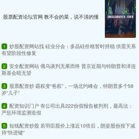
股票配资论坛官网 教不会的菜，说不清的懂
炒股配资网站找 硅业分会：多晶硅价格暂时持稳 供需关系
1
有望阶段性修复
安全配资网站 俄乌谈判无果而终 普京近期与特朗普和泽连
2
斯基会晤无望
股票配资炒 霸权变“爸权”，一场北约峰会，特朗普多个58
3
岁“儿子”
配资知识门户 有公司出具222份假报告被判刑，最高法：
4
严惩环境监测造假
短线配资炒股 若羽臣股价上涨近10倍后，朗姿股份按下减
5
持“快进键”